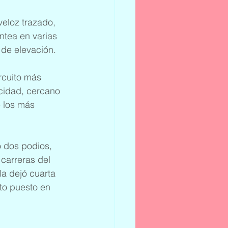
veloz trazado, 
ntea en varias 
de elevación.
rcuito más 
cidad, cercano 
e los más 
 dos podios, 
carreras del 
a dejó cuarta 
to puesto en 