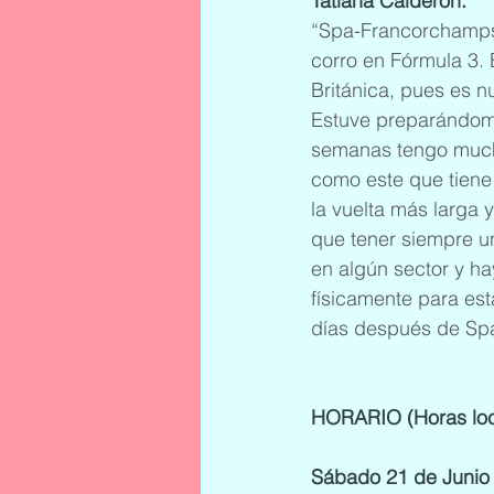
Tatiana Calderón:
“Spa-Francorchamps 
corro en Fórmula 3. 
Británica, pues es 
Estuve preparándome
semanas tengo mucha
como este que tiene
la vuelta más larga
que tener siempre u
en algún sector y h
físicamente para es
días después de Spa
HORARIO (Horas loca
Sábado 21 de Junio