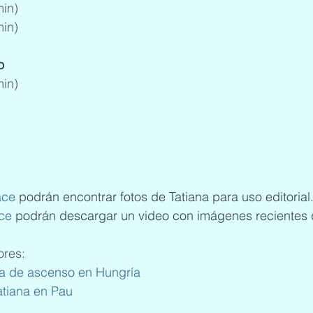
min)
min)
o
min)
ace
 podrán encontrar fotos de Tatiana para uso editorial
ace
 podrán descargar un video con imágenes recientes 
ores:
nea de ascenso en Hungría
atiana en Pau