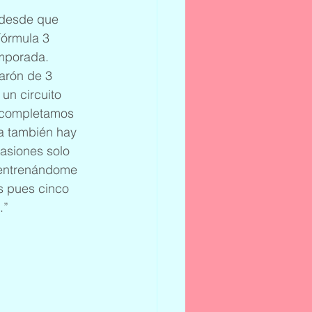
 desde que 
Fórmula 3 
mporada. 
arón de 3 
n circuito 
e completamos 
a también hay 
asiones solo 
 entrenándome 
s pues cinco 
.”