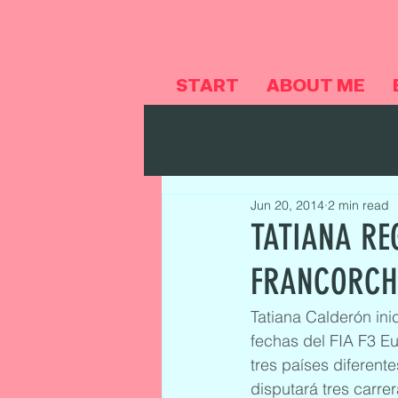
START
ABOUT ME
Alle Beiträge
MY CAREER
Jun 20, 2014
2 min read
TATIANA REG
FRANCORC
Tatiana Calderón ini
fechas del FIA F3 E
tres países diferent
disputará tres carre