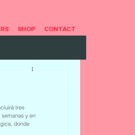
ERS
SHOP
CONTACT
luirá tres 
o semanas y en 
lgica, donde 