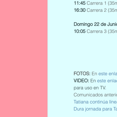
11:45
 Carrera 1 (35
16:30
 Carrera 2 (35
Domingo 22 de Juni
10:05
 Carrera 3 (35
FOTOS: 
En 
este enl
VIDEO: 
En 
este enl
para uso en TV.
Comunicados anteri
Tatiana continúa lí
Dura jornada para T