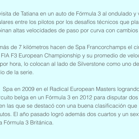
 visita de Tatiana en un auto de Fórmula 3 al ondulado y 
ares entre los pilotos por los desafíos técnicos que pla
nan altas velocidades de paso por curva con cambios 
 más de 7 kilómetros hacen de Spa Francorchamps el ci
el FIA F3 European Championship y su promedio de velo
 por hora, lo colocan al lado de Silverstone como uno d
o de la serie.
  Spa en 2009 en el Radical European Masters logrando
ircuito belga en un Fórmula 3 en 2012 para disputar dos 
n las que se destacó con una buena clasificación que l
 autos. El año pasado logró además dos cuartos y un sex
a Fórmula 3 Británica.