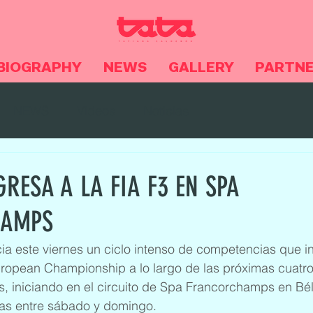
BIOGRAPHY
NEWS
GALLERY
PARTN
NEWS
Videos
Noticias
RESA A LA FIA F3 EN SPA
HAMPS
cia este viernes un ciclo intenso de competencias que inc
uropean Championship a lo largo de las próximas cuatr
es, iniciando en el circuito de Spa Francorchamps en Bé
ras entre sábado y domingo.