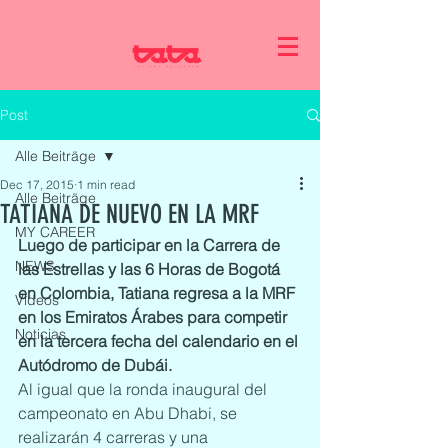
Post
Alle Beiträge
Dec 17, 2015
1 min read
Alle Beiträge
TATIANA DE NUEVO EN LA MRF
MY CAREER
Luego de participar en la Carrera de 
NEWS
las Estrellas y las 6 Horas de Bogotá 
en Colombia, Tatiana regresa a la MRF 
Videos
en los Emiratos Árabes para competir 
Noticias
en la tercera fecha del calendario en el 
Autódromo de Dubái. 
Al igual que la ronda inaugural del 
campeonato en Abu Dhabi, se 
realizarán 4 carreras y una 