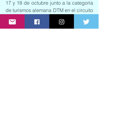
17 y 18 de octubre junto a la categoría 
de turismos alemana DTM en el circuito 
de Hockenheim, Alemania para cerrar 
la temporada.
Para obtener más información de 
Tatiana puedes seguirla en las redes 
sociales.
Twitter
: @Tatacalde, Instagram: 
Tcalderon7 y 
Facebook
: Tatiana 
Calderón Noguera
See All
Recent Posts