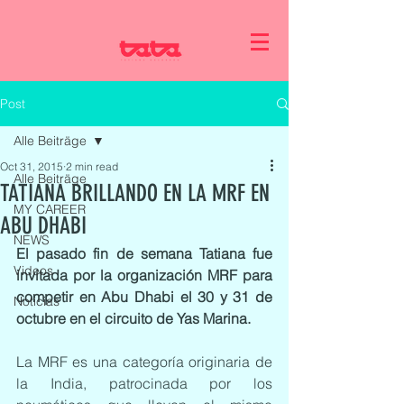
Post
Alle Beiträge
Oct 31, 2015
2 min read
Alle Beiträge
TATIANA BRILLANDO EN LA MRF EN
MY CAREER
ABU DHABI
NEWS
El pasado fin de semana Tatiana fue 
Videos
invitada por la organización MRF para 
competir en Abu Dhabi el 30 y 31 de 
Noticias
octubre en el circuito de Yas Marina. 
La MRF es una categoría originaria de 
la India, patrocinada por los 