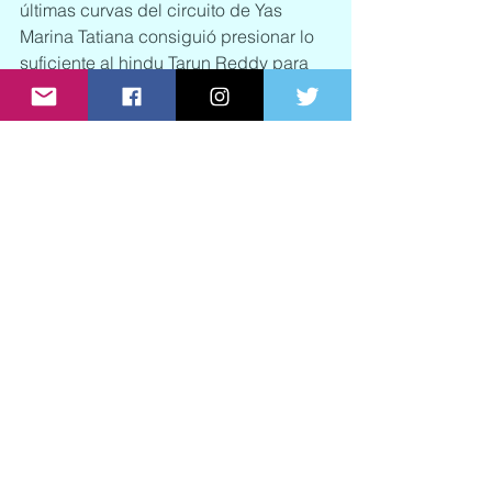
últimas curvas del circuito de Yas 
Marina Tatiana consiguió presionar lo 
suficiente al hindu Tarun Reddy para 
cruzar en el segundo do lugar la meta 
a tan solo 0.013 de diferencia. Un 
apretado final luego de una excelente 
maniobra.
Para obtener más información de 
Tatiana puedes seguirla en las redes 
sociales.
Twitter
: @Tatacalde, Instagram: 
Tcalderon7 y 
Facebook
: Tatiana 
Calderón Noguera
See All
Recent Posts