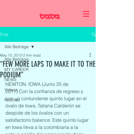
Post
Alle Beiträge
May 10, 2012
2 min read
Alle Beiträge
“FEW MORE LAPS TO MAKE IT TO THE
MY CAREER
PODIUM”
NEWS
NEWTON. IOWA (Junio 25 de 
Videos
2011) Con la confianza de regreso y 
con un contundente quinto lugar en el 
Noticias
óvalo de Iowa, Tatiana Calderón se 
despide de los óvalos con un 
satisfactorio balance. Este quinto lugar 
en Iowa lleva a la colombiana a la 