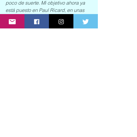
poco de suerte. Mi objetivo ahora ya 
está puesto en Paul Ricard, en unas 
semanas. Seguiré mi preparación para 
tener mejores resultados. Agradezco 
los mensajes de apoyo, mi mano se 
recuperará pronto, por fortuna no fue 
nada grave!”
La próxima fecha del campeonato FIA 
de Fórmula 2 será el 21 y 22 de junio 
en el circuito de Paul Ricard en 
Francia.
See All
Recent Posts