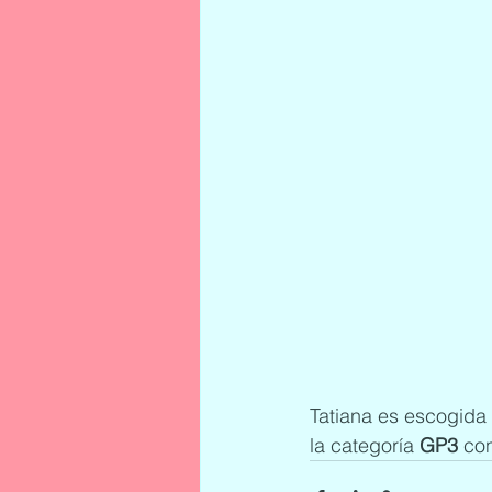
Tatiana es escogida 
la categoría 
GP3
 co