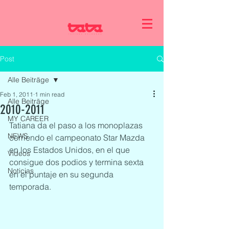
Post
Alle Beiträge
Feb 1, 2011
1 min read
Alle Beiträge
2010-2011
MY CAREER
Tatiana da el paso a los monoplazas 
NEWS
corriendo el campeonato Star Mazda 
en los Estados Unidos, en el que 
Videos
consigue dos podios y termina sexta 
Noticias
en el puntaje en su segunda 
temporada. 