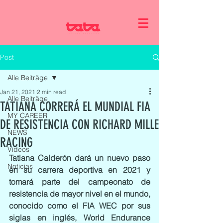
Post
Alle Beiträge
Jan 21, 2021
2 min read
Alle Beiträge
TATIANA CORRERÁ EL MUNDIAL FIA
MY CAREER
DE RESISTENCIA CON RICHARD MILLE
NEWS
RACING
Videos
Tatiana Calderón dará un nuevo paso 
Noticias
en su carrera deportiva en 2021 y 
tomará parte del campeonato de 
resistencia de mayor nivel en el mundo, 
conocido como el FIA WEC por sus 
siglas en inglés, World Endurance 