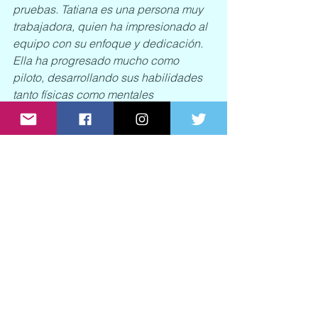
pruebas. Tatiana es una persona muy 
trabajadora, quien ha impresionado al 
equipo con su enfoque y dedicación. 
Ella ha progresado mucho como 
piloto, desarrollando sus habilidades 
tanto físicas como mentales 
continuamente en los últimos años. 
Nos alegra contar con ella abordo 
para nuestro primer capítulo como el 
equipo Alfa Romeo Sauber F1.”
See All
Recent Posts